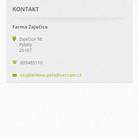
KONTAKT
Farma Zaječice
Zaječice 58
Pyšely
25167
603485110
snajberk
ova.peta
@seznam.
cz